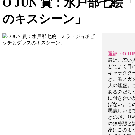
O JUN 賞：水戸部七
のキスシーン」
選評：O J
最近、若い
どでよく目
キャラクタ
き。モノガ
人の隆盛。
あるのだろ
に付き合い
ばない。こ
馬鹿しいま
きの起こり
の無慈悲と
家はこのよ