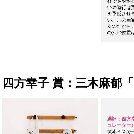
朴でやや稚
いの道行は
を予感させ
い。この画
るのだから。ただ
の穴の位置
四方幸子 賞：三木麻郁「a litt
選評：四方
ュレーター
製本ミスで