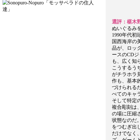
選評：椹木
ぬいぐるみ
1990年代
国西海岸の
品が、ロッ
ースのCD
も、広く知
こうするう
がチラホラ
作も、基本
づけられる
べてのキャ
そして特定
複合彫刻は
の場に圧縮
状態なのだ
をつむぎ出
だけでなく
ズ、ゲーム