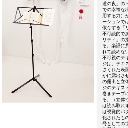
道の夜」の
での幸福な
用する力）
ーションで
依存する「
不可読的で
リティ」の
る。楽譜に
れて読めな
不可視のテ
ジは、テキ
さくれた表
かに露出さ
の露出と立
ジのテキス
巻きテープ
る。（立体
は読み取れ
は視覚的パ
化されたも
号としての