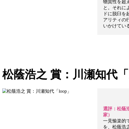
物質性を超
と。それに
ドに脱臼を
アリティの
いかけてい
松蔭浩之 賞：川瀬知代「l
選評：松蔭
家）
一見愉楽的
を、松蔭浩