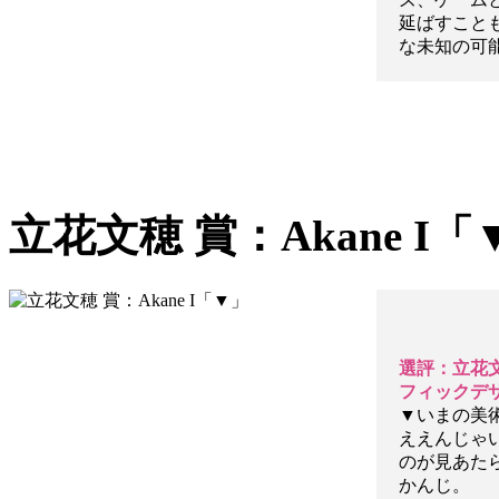
延ばすこと
な未知の可
立花文穂 賞：Akane I「
選評：立花
フィックデ
▼いまの美
ええんじゃ
のが見あた
かんじ。